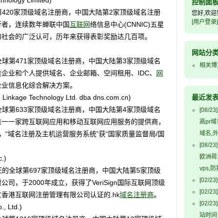
ology Limited)
控制面
420家顶级域名注册商，中国大陆第2家顶级域名注册
您好,欢迎
[用户登录]
行者，连续数年蝉联中国
互联网
络信息中心(CNNIC)五星
和社会的广泛认可，历年来获得表彰奖励达几百项。
网站分
球第471家顶级域名注册商，中国大陆第3家顶级域名
相关博
企业和个人提供域名、企业邮箱、空间租用、IDC、
网
企业信息化综合解决方案。
kage Technology Ltd. dba dns.com.cn)
最近发
球第633家顶级域名注册商，中国大陆第4家顶级域名
[08/23]
唯一一家跨互联网应用和移动互联网应用服务的提供商，
高pr
，“域名注册及主机运营服务系统”获“国家质量监督局/国
域名,
[08/23]
欧洲荷
.)
vps
的全球第697家顶级域名注册商，中国大陆第5家顶级
[02/23]
，于2000年成立，获得了VeriSign国际互联网顶级
[02/23]
香港互联网注册管理有限公司认证的.hk
域名注册商
。
[02/23]
 Ltd.)
站时间