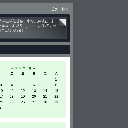
首页
标签
个人事业单位社会团体历史BA域名，赶
5年以上老域名，godaddy老域名，外
阿里云接入域名！
«
2026年 8月
»
一
二
三
四
五
六
1
3
4
5
6
7
8
10
11
12
13
14
15
17
18
19
20
21
22
24
25
26
27
28
29
31