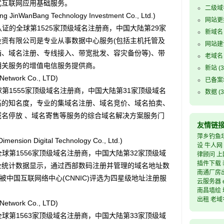
式互联网应用基础服务。
二级域
nBang Technology Investment Co., Ltd.)
网站更
证的全球第1525家顶级域名注册商，中国大陆第29家
新域名
资有限公司是专业从事数据中心服务(包括主机托管及
网站建
、域名注册、专线接入、带宽批发、容灾备份等)、带
老域名
相关服务的增值电信服务提供商。
新站
(3
work Co., LTD)
已备案
第1555家顶级域名注册商，中国大陆第31家顶级域名
数据
(3
高的知名度，专业的集域名注册、域名竞价、域名拍卖、
名停放 、域名寄售等服务的综合域名解决方案服务门
友情链
萍乡钓鱼
on Digital Technology Co., Ltd.)
设
牛人网
球第1556家顶级域名注册商，中国大陆第32家顶级域
律顾问
上
插件下载
全统计数据显示，通过西部数码注册并管理的域名地址数
南通厂房
两年被中国互联网络中心(CNNIC)评选为四星级地址注册服
云服务器
南昌墙绘
出租
老域
work Co., LTD)
球第1563家顶级域名注册商，中国大陆第33家顶级域