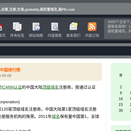
,注册,交易,godaddy,高权重域名,高PR.com
3000个企业
紧联系我吧！1
链权重域名，
首页
所有标签
网站地图
内容搜索
联系我们
内容订阅
商中国排行榜
-05-08
日
过
ICANN认证
的中国大陆
顶级域名
注册商，按通过认证
2
9
16
poration)
23
120家顶级域名注册商，中国大陆第1家顶级域名注册
30
注册服务机构的殊荣。2011年
域名
保有量中国第1，全球