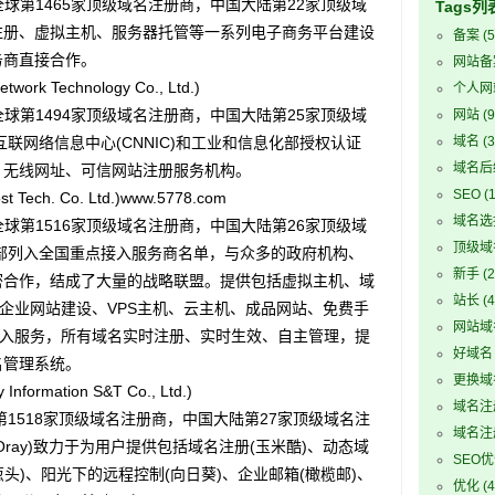
球第1465家顶级域名注册商，中国大陆第22家顶级域
Tags列
注册、虚拟主机、服务器托管等一系列电子商务平台建设
备案
(5
务商直接合作。
网站备
k Technology Co., Ltd.)
个人网
球第1494家顶级域名注册商，中国大陆第25家顶级域
网站
(9
互联网络信息中心(CNNIC)和工业和信息化部授权认证
域名
(3
域名后
、无线网址、可信网站注册服务机构。
SEO
(1
ch. Co. Ltd.)www.5778.com
域名选
球第1516家顶级域名注册商，中国大陆第26家顶级域
顶级域
化部列入全国重点接入服务商名单，与众多的政府机构、
新手
(2
密合作，结成了大量的战略联盟。提供包括虚拟主机、域
站长
(4
、企业网站建设、VPS主机、云主机、成品网站、免费手
网站域
接入服务，所有域名实时注册、实时生效、自主管理，提
好域名
名管理系统。
更换域
formation S&T Co., Ltd.)
域名注
第1518家顶级域名注册商，中国大陆第27家顶级域名注
域名注
ray)致力于为用户提供包括域名注册(玉米酷)、动态域
SEO
葱头)、阳光下的远程控制(向日葵)、企业邮箱(橄榄邮)、
优化
(4