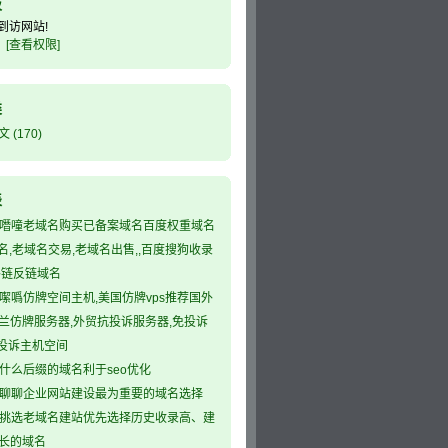
板
到访网站!
[查看权限]
类
文
(170)
表
噆噇老域名购买已备案域名百度权重域名
域名,老域名交易,老域名出售,,百度搜狗收录
外链反链域名
噄噅仿牌空间主机,美国仿牌vps推荐国外
兰仿牌服务器,外贸抗投诉服务器,免投诉
,防投诉主机空间
什么后缀的域名利于seo优化
聊聊企业网站建设最为重要的域名选择
挑选老域名建站优先选择历史收录高、建
长的域名