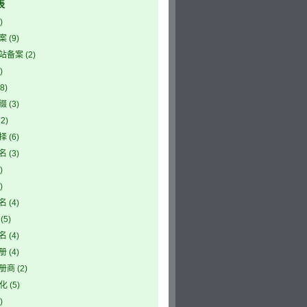
表
)
案
(9)
站备案
(2)
)
8)
缀
(3)
2)
择
(6)
名
(3)
)
)
名
(4)
(5)
名
(4)
册
(4)
册商
(2)
优化
(5)
)