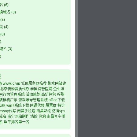
名
(6)
换域名
(3)
(3)
设
(4)
(8)
)
域名
(3)
)
接
场
www.ic.vip
低价服务器推荐
衡水网站建
北京装修资质代办
泰国试管医院
企业法
网行为管理系统
活动策划
高仿包包
谷歌
装裱机厂家
游戏账号管理系统
office下载
出租
win7系统下载
网课代修
股票群
特价
essay代写
南昌手绘墙
南昌彩绘
仿牌vps
域名
南宁网站制作
墙绘
涂鸦
南昌写字楼
名
鱼竿排名第一名