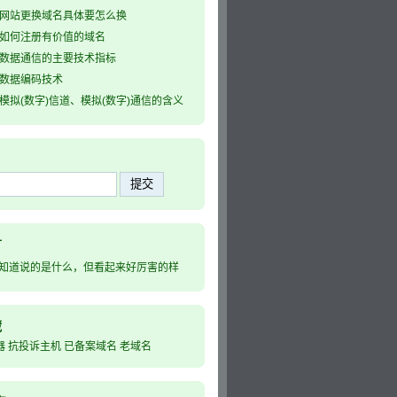
网站更换域名具体要怎么换
如何注册有价值的域名
数据通信的主要技术指标
数据编码技术
模拟(数字)信道、模拟(数字)通信的含义
言
知道说的是什么，但看起来好厉害的样
藏
器
抗投诉主机
已备案域名
老域名