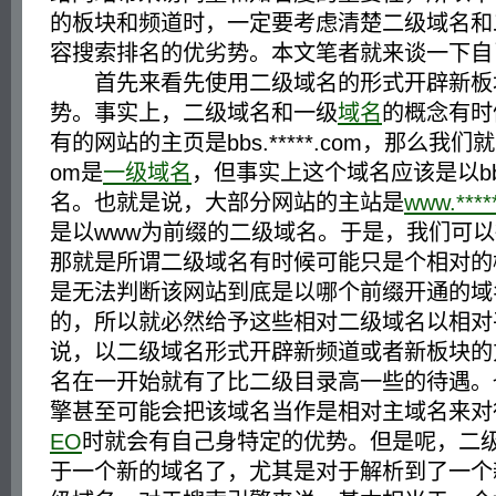
的板块和频道时，一定要考虑清楚二级域名和
容搜索排名的优劣势。本文笔者就来谈一下自
首先来看先使用二级域名的形式开辟新板
势。事实上，二级域名和一级
域名
的概念有时
有的网站的主页是bbs.*****.com，那么我们就可以
om是
一级域名
，但事实上这个域名应该是以b
名。也就是说，大部分网站的主站是
www.****
是以www为前缀的二级域名。于是，我们可
那就是所谓二级域名有时候可能只是个相对的
是无法判断该网站到底是以哪个前缀开通的域
的，所以就必然给予这些相对二级域名以相对
说，以二级域名形式开辟新频道或者新板块的
名在一开始就有了比二级目录高一些的待遇。
擎甚至可能会把该域名当作是相对主域名来对
EO
时就会有自己身特定的优势。但是呢，二
于一个新的域名了，尤其是对于解析到了一个新