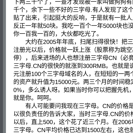
下两三千个了，一查才发现被一家叫做狗狗有
千个，余下一些不好的三字母.有人发现了这
贴了出来，引起挺大的反响，于是就有一批人
反正一年就50块。我吃一百个一年5000块也
你一百我一百的，大伙都吃光了。
大约在2005年年底，扫尾扫得很快！把三字
注册光以后，价格就一跃上涨（股票称为跳空
停），后来进场的人也想注册三字母CN（必
三字母.CN的很快的就涨到300RMB。也就是
元注册100个三字母域名的人，在短短的一两
的资产就升值为15000元。两三个月的时间稳
0%，多么诱人呀。如果当时你可以把握先机
就是你。呵呵。
有人可能要问我现在三字母。CN的价格是
以很负责任的告诉大家，当时三字母.CN的价格
以后，直上500，这个花了近三个月。在200
三字母。CN平均价格已达到1500左右，这